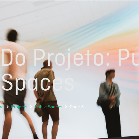
Do Projeto: P
Spaces
me
Projetos
Public Spaces
Page 3