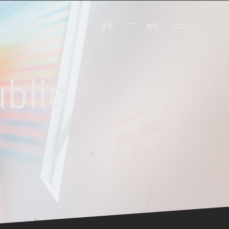
pt
en
ublic