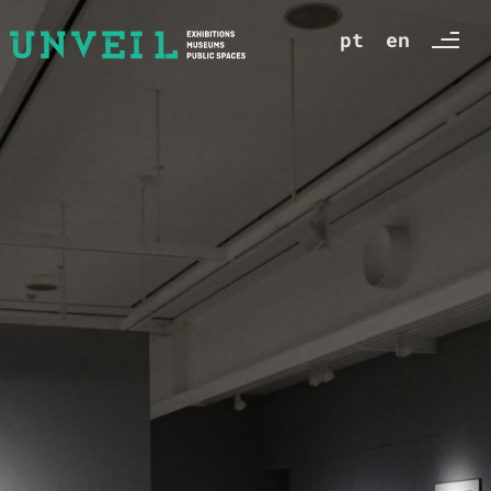
pt
en